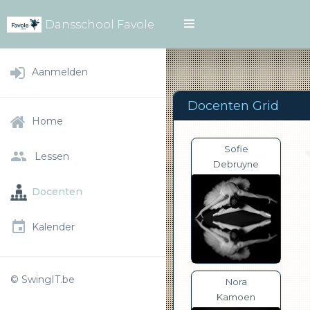
Dansschool Favole
Aanmelden
Docenten Grid
Home
Sofie
Lessen
Debruyne
Docenten
Kalender
© SwingIT.be
Nora
Kamoen