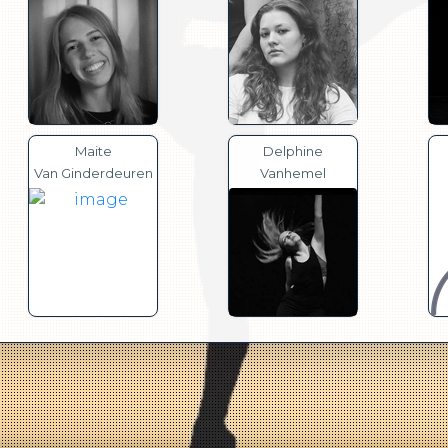
Maite
Delphine
Van Ginderdeuren
Vanhemel